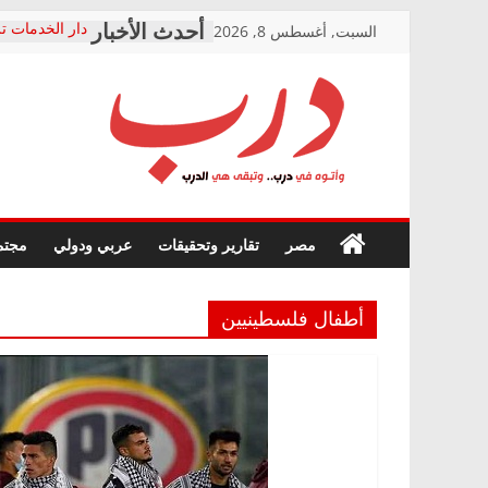
Skip
السبت, أغسطس 8, 2026
دار الخدمات تر
to
بعد مؤتمره الص
معاناة أصحاب
content
الشركة المنفذ
فرحات سليمان
درب
أين؟
حزب التحالف 
في الصحة” بال
وأتوه
ودعم المرضى
صور .. اعتماد 
في
مصر
تقارير وتحقيقات
عربي ودولي
مجتم
الوزاري لمدينة
درب..
إنشاء المبنى ا
وتبقى
المجلس القومي
هي
متابعة قضية ال
أطفال فلسطينيين
الدرب
قرينة البراءة 
حق أصيل