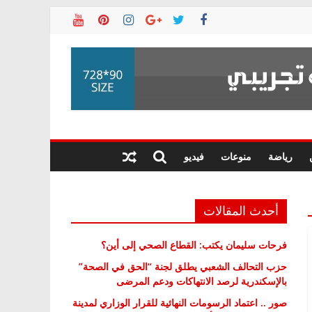
رياضة
منوعات
فيديو
أحدث المقالات
فرحات سليمان يكتب: القطاع الصحي إلى أين؟
حزب التحالف الشعبي يطلق لجنة “الحق في الصحة”
بالإسكندرية لرصد الانتهاكات ودعم المرضى
صور .. اعتماد الرسومات النهائية للقرار الوزاري لمدينة