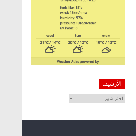
feels like: 15
°c
wind: 18
km/h
nw
humidity: 57
%
pressure: 1018.96
mbar
uv index: 0
wed
tue
mon
21
°C
/ 14
°C
20
°C
/ 12
°C
19
°C
/ 13
°C
Weather Atlas
powered by
الأرشيف
الأرشيف