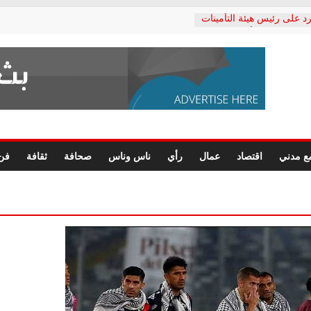
د على رئيس هيئة التأمينات
حفي: إنكار الأزمة لا ينهي
 المعاشات.. ونطالب بكشف
ة
 يكتب: القطاع الصحي إلى
الشعبي يطلق لجنة “الحق
إسكندرية لرصد الانتهاكات
الرسومات النهائية للقرار
ع مدني
اقتصاد
عمال
رأي
ناس وناس
صحافة
ثقافة
فن
 الصحفيين.. وانتهاء أعمال
لإداري
 لحقوق الإنسان يعلن
دكتور محمد زهران.. ويؤكد:
وضمانات المحاكمة العادلة