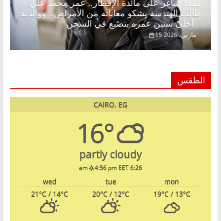
د.
مقعد شاغر على مائدة الإفطار.. عمر محمد علي
طالب الهندسة يشكو معاناته من الأمراض.. ووالدته:
أحلى سنين عمره بتضيع في السجن
15 مارس، 2026
الطقس
CAIRO, EG
16°
partly cloudy
4:56 pm EET
6:26 am
wed
tue
mon
21
°C
/ 14
°C
20
°C
/ 12
°C
19
°C
/ 13
°C