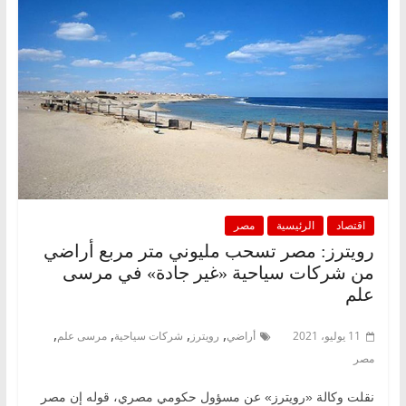
اقتصاد
الرئيسية
مصر
رويترز: مصر تسحب مليوني متر مربع أراضي
من شركات سياحية «غير جادة» في مرسى
علم
,
,
,
,
11 يوليو، 2021
أراضي
رويترز
شركات سياحية
مرسى علم
مصر
نقلت وكالة «رويترز» عن مسؤول حكومي مصري، قوله إن مصر