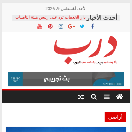
Skip
الأحد, أغسطس 9, 2026
to
دار الخدمات ترد على رئيس هيئة التأمينات
content
بعد مؤتمره الصحفي: إنكار الأزمة لا ينهي
معاناة أصحاب المعاشات.. ونطالب بكشف
الشركة المنفذة
فرحات سليمان يكتب: القطاع الصحي إلى
أين؟
حزب التحالف الشعبي يطلق لجنة “الحق
درب
في الصحة” بالإسكندرية لرصد الانتهاكات
ودعم المرضى
صور .. اعتماد الرسومات النهائية للقرار
وأتوه
الوزاري لمدينة الصحفيين.. وانتهاء أعمال
في
إنشاء المبنى الإداري
درب..
المجلس القومي لحقوق الإنسان يعلن
وتبقى
متابعة قضية الدكتور محمد زهران.. ويؤكد:
هي
قرينة البراءة وضمانات المحاكمة العادلة
حق أصيل
الدرب
أراضي