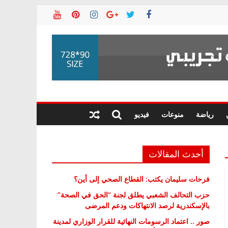
رياضة
منوعات
فيديو
أحدث المقالات
فرحات سليمان يكتب: القطاع الصحي إلى أين؟
حزب التحالف الشعبي يطلق لجنة “الحق في الصحة”
بالإسكندرية لرصد الانتهاكات ودعم المرضى
صور .. اعتماد الرسومات النهائية للقرار الوزاري لمدينة