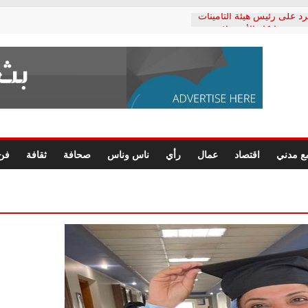
رد على رئيس هيئة التأمينات
حفي: إنكار الأزمة لا ينهي
 المعاشات.. ونطالب بكشف
ة
 يكتب: القطاع الصحي إلى
الشعبي يطلق لجنة “الحق
إسكندرية لرصد الانتهاكات
الرسومات النهائية للقرار
ع مدني
اقتصاد
عمال
رأي
ناس وناس
صحافة
ثقافة
فن
 الصحفيين.. وانتهاء أعمال
لإداري
ي لحقوق الإنسان يعلن
لدكتور محمد زهران.. ويؤكد:
وضمانات المحاكمة العادلة