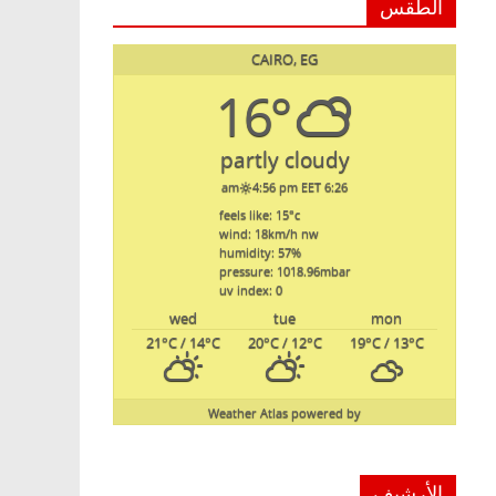
الطقس
CAIRO, EG
16°
partly cloudy
4:56 pm EET
6:26 am
feels like: 15
°c
wind: 18
km/h
nw
humidity: 57
%
pressure: 1018.96
mbar
uv index: 0
wed
tue
mon
21
°C
/ 14
°C
20
°C
/ 12
°C
19
°C
/ 13
°C
Weather Atlas
powered by
الأرشيف