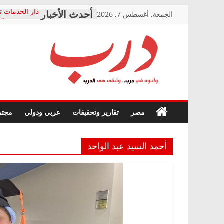
Skip
الجمعة, أغسطس 7, 2026
دار الخدمات ت
to
بعد مؤتمره الص
معاناة أصحاب
content
الشركة المنفذ
فرحات سليمان
درب
أين؟
حزب التحالف 
في الصحة” بال
وأتوه
ودعم المرضى
صور .. اعتماد 
في
مصر
تقارير وتحقيقات
عربي ودولي
مجتم
الوزاري لمدينة
درب..
إنشاء المبنى ا
وتبقى
المجلس القوم
هي
متابعة قضية ا
أحمد السيد عبد الواحد
الدرب
قرينة البراءة 
حق أصيل